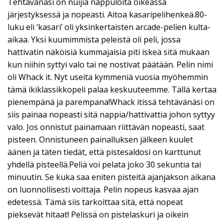
Tehtävänäsi on nuijia nappuloita oikeassa
järjestyksessä ja nopeasti. Aitoa kasaripelihenkeä.80-
luku eli ‘kasari’ oli yksinkertaisten arcade-pelien kulta-
aikaa. Yksi kuumimmista peleistä oli peli, jossa
hattivatin näköisiä kummajaisia piti iskeä sitä mukaan
kun niihin syttyi valo tai ne nostivat päätään. Pelin nimi
oli Whack it. Nyt useita kymmeniä vuosia myöhemmin
tämä ikiklassikkopeli palaa keskuuteemme. Tällä kertaa
pienempänä ja parempana!Whack itissä tehtävänäsi on
siis painaa nopeasti sitä nappia/hattivattia johon syttyy
valo. Jos onnistut painamaan riittävän nopeasti, saat
pisteen. Onnistuneen painalluksen jälkeen kuulet
äänen ja täten tiedät, että pistesaldosi on karttunut
yhdellä pisteellä.Peliä voi pelata joko 30 sekuntia tai
minuutin. Se kuka saa eniten pisteitä ajanjakson aikana
on luonnollisesti voittaja. Pelin nopeus kasvaa ajan
edetessä. Tämä siis tarkoittaa sitä, että nopeat
pieksevät hitaat! Pelissä on pistelaskuri ja oikein