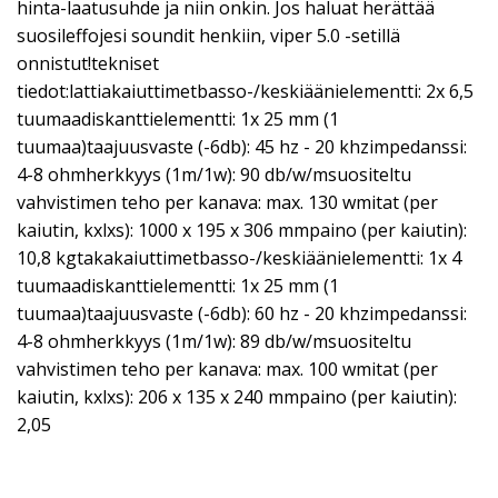
hinta-laatusuhde ja niin onkin. Jos haluat herättää
suosileffojesi soundit henkiin, viper 5.0 -setillä
onnistut!tekniset
tiedot:lattiakaiuttimetbasso-/keskiäänielementti: 2x 6,5
tuumaadiskanttielementti: 1x 25 mm (1
tuumaa)taajuusvaste (-6db): 45 hz - 20 khzimpedanssi:
4-8 ohmherkkyys (1m/1w): 90 db/w/msuositeltu
vahvistimen teho per kanava: max. 130 wmitat (per
kaiutin, kxlxs): 1000 x 195 x 306 mmpaino (per kaiutin):
10,8 kgtakakaiuttimetbasso-/keskiäänielementti: 1x 4
tuumaadiskanttielementti: 1x 25 mm (1
tuumaa)taajuusvaste (-6db): 60 hz - 20 khzimpedanssi:
4-8 ohmherkkyys (1m/1w): 89 db/w/msuositeltu
vahvistimen teho per kanava: max. 100 wmitat (per
kaiutin, kxlxs): 206 x 135 x 240 mmpaino (per kaiutin):
2,05