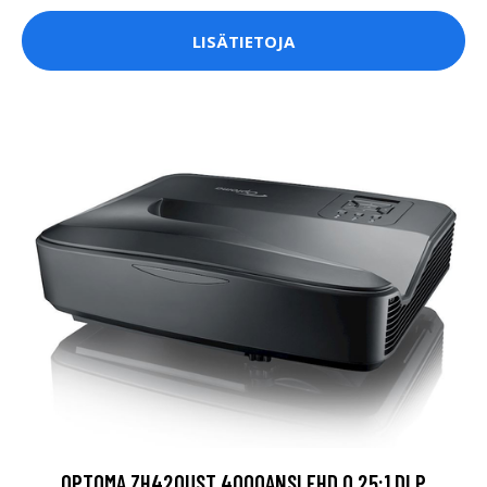
LISÄTIETOJA
OPTOMA ZH420UST 4000ANSI FHD 0.25:1 DLP