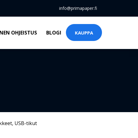
info@primapaper.fi
NEN OHJEISTUS
BLOGI
KAUPPA
kkeet
,
USB-tikut