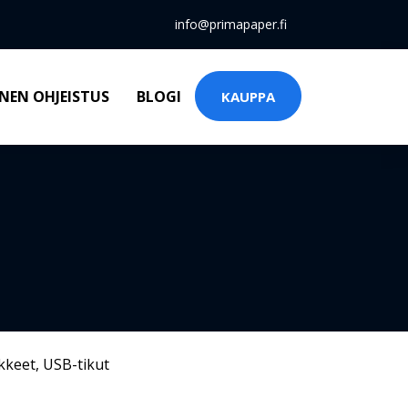
info@primapaper.fi
NEN OHJEISTUS
BLOGI
KAUPPA
kkeet
,
USB-tikut