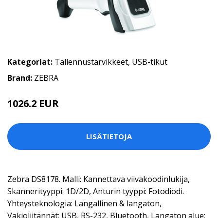
Kategoriat:
Tallennustarvikkeet
,
USB-tikut
Brand:
ZEBRA
1026.2 EUR
LISÄTIETOJA
Zebra DS8178. Malli: Kannettava viivakoodinlukija,
Skannerityyppi: 1D/2D, Anturin tyyppi: Fotodiodi.
Yhteysteknologia: Langallinen & langaton,
Vakioliitännät: USB, RS-232, Bluetooth, Langaton alue: