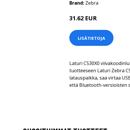
Brand:
Zebra
31.62 EUR
LISÄTIETOJA
Laturi CS30X0 viivakoodinlukij
tuotteeseen Laturi Zebra CS
latauspaikka, saa virtaa USB
että Bluetooth-versioisten 