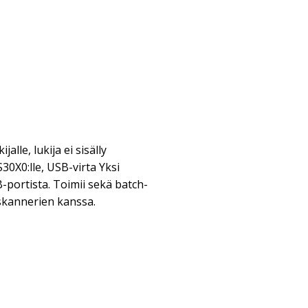
alle, lukija ei sisälly
30X0:lle, USB-virta Yksi
-portista. Toimii sekä batch-
skannerien kanssa.