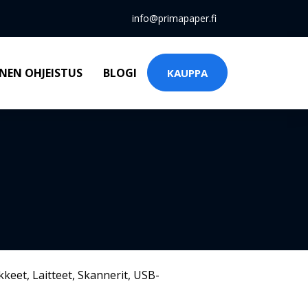
info@primapaper.fi
NEN OHJEISTUS
BLOGI
KAUPPA
kkeet
,
Laitteet
,
Skannerit
,
USB-