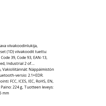
ava viivakoodinlukija,
set (1D) viivakoodit tuettu:
 Code 39, Code 93, EAN-13,
, Industrial 2 of….
, Vakioliitännät: Näppäimistön
luetooth-versio: 2.1+EDR.
ointi: FCC, ICES, IEC, RoHS, EN,
. Paino: 224 g, Tuotteen leveys:
86 mm