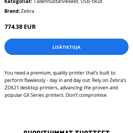
Kategoriat:
Tallennustarvikkeet
,
USB-tikut
Brand:
Zebra
774.38 EUR
LISÄTIETOJA
You need a premium, quality printer that’s built to
perform flawlessly - day in and day out. Rely on Zebra’s
ZD621 desktop printers, advancing the proven and
popular GX Series printers. Don’t compromise.