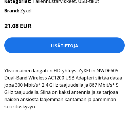
Kategoriat:
Tallennustarvikkeet
,
USB-tikut
Brand:
Zyxel
21.08 EUR
LISÄTIETOJA
Ylivoimainen langaton HD-yhteys. ZyXELin NWD6605
Dual-Band Wireless AC1200 USB Adapteri siirtää dataa
jopa 300 Mbit/s* 2,4 GHz taajuudella ja 867 Mbit/s* 5
GHz taajuudella. Siinä on kaksi antennia ja se tarjoaa
näiden ansiosta laajemman kantaman ja paremman
suorituskyvyn.