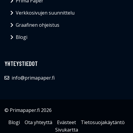
Prima Paper
Verkkosivujen suunnittelu
Graafinen ohjeistus
Blogi
YHTEYSTIEDOT
info@primapaper.fi
© Primapaper.fi 2026
Blogi
Ota yhteyttä
Evästeet
Tietosuojakäytäntö
Sivukartta