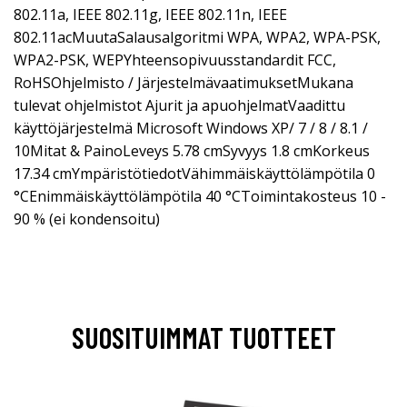
802.11a, IEEE 802.11g, IEEE 802.11n, IEEE
802.11acMuutaSalausalgoritmi WPA, WPA2, WPA-PSK,
WPA2-PSK, WEPYhteensopivuusstandardit FCC,
RoHSOhjelmisto / JärjestelmävaatimuksetMukana
tulevat ohjelmistot Ajurit ja apuohjelmatVaadittu
käyttöjärjestelmä Microsoft Windows XP/ 7 / 8 / 8.1 /
10Mitat & PainoLeveys 5.78 cmSyvyys 1.8 cmKorkeus
17.34 cmYmpäristötiedotVähimmäiskäyttölämpötila 0
°CEnimmäiskäyttölämpötila 40 °CToimintakosteus 10 -
90 % (ei kondensoitu)
SUOSITUIMMAT TUOTTEET