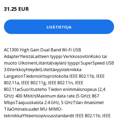
31.25 EUR
LISÄTIETOJA
AC1300 High Gain Dual Band Wi-Fi USB
AdapterYleistäLaitteen tyyppi VerkkosovitinKoko tai
muoto UlkoinenLiitäntä(väylän) tyyppi SuperSpeed USB
3.0VerkkoyhteydetLiitettävyystekniikka
LangatonTiedonsiirtoprotokolla IEEE 802.11b, IEEE
802.11a, IEEE 802.11g, IEEE 802.11n, IEEE
802.11acSuoritusteho Tiedon enimmäisnopeus (2,4
GHz): 400 Mbit/sMaximum data rate (5 GHz): 867
MbpsTaajuuskaista 2.4 GHz, 5 GHzTilan ilmaisimet
TilaOminaisuudet MU-MIMO-
tekniikkaYhteensopivuusstandardit IEEE 802.11b, IEEE