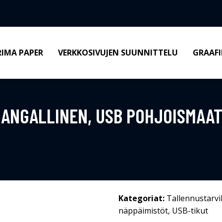
RIMA PAPER
VERKKOSIVUJEN SUUNNITTELU
GRAAFI
LANGALLINEN, USB POHJOISMAA
Kategoriat:
Tallennustarvi
näppäimistöt
,
USB-tikut