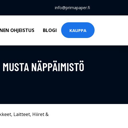
info@primapaper.fi
NEN OHJEISTUS
BLOGI
KAUPPA
T MUSTA NÄPPÄIMISTÖ
kkeet
,
Laitteet
,
Hiiret &