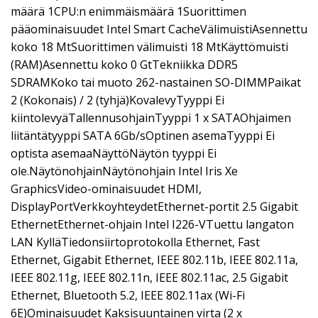
määrä 1CPU:n enimmäismäärä 1Suorittimen
pääominaisuudet Intel Smart CacheVälimuistiAsennettu
koko 18 MtSuorittimen välimuisti 18 MtKäyttömuisti
(RAM)Asennettu koko 0 GtTekniikka DDR5
SDRAMKoko tai muoto 262-nastainen SO-DIMMPaikat
2 (Kokonais) / 2 (tyhjä)KovalevyTyyppi Ei
kiintolevyäTallennusohjainTyyppi 1 x SATAOhjaimen
liitäntätyyppi SATA 6Gb/sOptinen asemaTyyppi Ei
optista asemaaNäyttöNäytön tyyppi Ei
ole.NäytönohjainNäytönohjain Intel Iris Xe
GraphicsVideo-ominaisuudet HDMI,
DisplayPortVerkkoyhteydetEthernet-portit 2.5 Gigabit
EthernetEthernet-ohjain Intel I226-VTuettu langaton
LAN KylläTiedonsiirtoprotokolla Ethernet, Fast
Ethernet, Gigabit Ethernet, IEEE 802.11b, IEEE 802.11a,
IEEE 802.11g, IEEE 802.11n, IEEE 802.11ac, 2.5 Gigabit
Ethernet, Bluetooth 5.2, IEEE 802.11ax (Wi-Fi
6E)Ominaisuudet Kaksisuuntainen virta (2 x