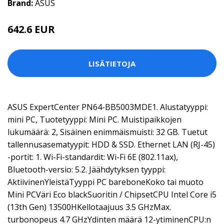
Brand:
ASUS
642.6 EUR
LISÄTIETOJA
ASUS ExpertCenter PN64-BB5003MDE1. Alustatyyppi:
mini PC, Tuotetyyppi: Mini PC. Muistipaikkojen
lukumäärä: 2, Sisäinen enimmäismuisti: 32 GB. Tuetut
tallennusasematyypit: HDD & SSD. Ethernet LAN (RJ-45)
-portit: 1. Wi-Fi-standardit: Wi-Fi 6E (802.11ax),
Bluetooth-versio: 5.2. Jäähdytyksen tyyppi:
AktiivinenYleistäTyyppi PC bareboneKoko tai muoto
Mini PCVäri Eco blackSuoritin / ChipsetCPU Intel Core i5
(13th Gen) 13500HKellotaajuus 3.5 GHzMax.
turbonopeus 4.7 GHzYdinten määrä 12-ytiminenCPU:n