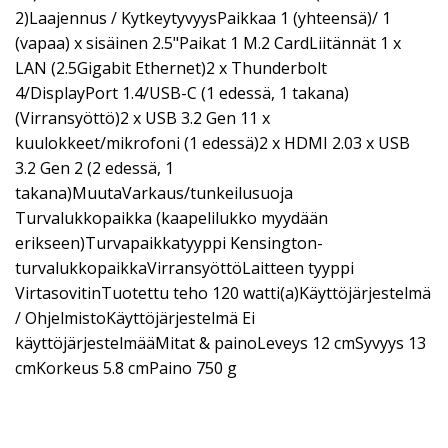
2)Laajennus / KytkeytyvyysPaikkaa 1 (yhteensä)/ 1
(vapaa) x sisäinen 2.5"Paikat 1 M.2 CardLiitännät 1 x
LAN (2.5Gigabit Ethernet)2 x Thunderbolt
4/DisplayPort 1.4/USB-C (1 edessä, 1 takana)
(Virransyöttö)2 x USB 3.2 Gen 11 x
kuulokkeet/mikrofoni (1 edessä)2 x HDMI 2.03 x USB
3.2 Gen 2 (2 edessä, 1
takana)MuutaVarkaus/tunkeilusuoja
Turvalukkopaikka (kaapelilukko myydään
erikseen)Turvapaikkatyyppi Kensington-
turvalukkopaikkaVirransyöttöLaitteen tyyppi
VirtasovitinTuotettu teho 120 watti(a)Käyttöjärjestelmä
/ OhjelmistoKäyttöjärjestelmä Ei
käyttöjärjestelmääMitat & painoLeveys 12 cmSyvyys 13
cmKorkeus 5.8 cmPaino 750 g