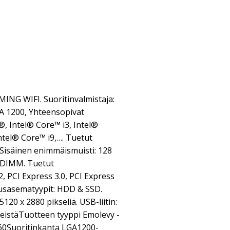
NG WIFI. Suoritinvalmistaja:
GA 1200, Yhteensopivat
®, Intel® Core™ i3, Intel®
Intel® Core™ i9,…. Tuetut
Sisäinen enimmäismuisti: 128
: DIMM. Tuetut
, PCI Express 3.0, PCI Express
nnusasematyypit: HDD & SSD.
20 x 2880 pikseliä. USB-liitin:
eistäTuotteen tyyppi Emolevy -
560Suoritinkanta LGA1200-