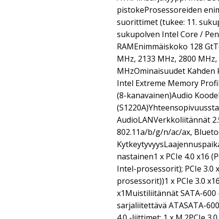
pistokeProsessoreiden en
suorittimet (tukee: 11. suku
sukupolven Intel Core / Pe
RAMEnimmäiskoko 128 GtTe
MHz, 2133 MHz, 2800 MHz,
MHzOminaisuudet Kahden ka
Intel Extreme Memory Prof
(8-kanavainen)Audio Kood
(S1220A)Yhteensopivuusstan
AudioLANVerkkoliitännät 2.5
802.11a/b/g/n/ac/ax, Blueto
KytkeytyvyysLaajennuspaik
nastainen1 x PCIe 4.0 x16 (PC
Intel-prosessorit); PCIe 3.0 x
prosessorit))1 x PCIe 3.0 x16 
x1Muistiliitännät SATA-600 -
sarjaliitettävä ATASATA-600 /
4.0 -liittimet: 1 x M.2PCIe 3.0