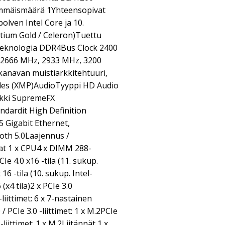
immäismäärä 1Yhteensopivat
polven Intel Core ja 10.
ntium Gold / Celeron)Tuettu
knologia DDR4Bus Clock 2400
 2666 MHz, 2933 MHz, 3200
navan muistiarkkitehtuuri,
iles (XMP)AudioTyyppi HD Audio
ekki SupremeFX
dardit High Definition
 Gigabit Ethernet,
oth 5.0Laajennus /
at 1 x CPU4 x DIMM 288-
Ie 4.0 x16 -tila (11. sukup.
 16 -tila (10. sukup. Intel-
(x4 tila)2 x PCIe 3.0
liittimet: 6 x 7-nastainen
 PCIe 3.0 -liittimet: 1 x M.2PCIe
 -liittimet: 1 x M.2Liitännät 1 x