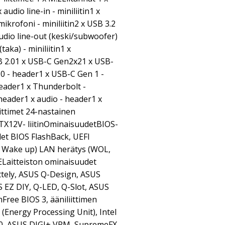
audio line-in - miniliitin1 x
 mikrofoni - miniliitin2 x USB 3.2
udio line-out (keski/subwoofer)
(taka) - miniliitin1 x
B 2.01 x USB-C Gen2x21 x USB-
2.0 - header1 x USB-C Gen 1 -
header1 x Thunderbolt -
header1 x audio - header1 x
ittimet 24-nastainen
 ATX12V- liitinOminaisuudetBIOS-
et BIOS FlashBack, UEFI
/ Wake up) LAN herätys (WOL,
Laitteiston ominaisuudet
tely, ASUS Q-Design, ASUS
EZ DIY, Q-LED, Q-Slot, ASUS
Free BIOS 3, ääniliittimen
 (Energy Processing Unit), Intel
0, ASUS DIGI+ VRM, SupremeFX