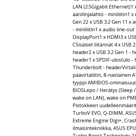
LAN (2.5Gigabit Ethernet)1 x 
äänilinjalähtö - miniliitin1 x
Gen 22 x USB 3.2 Gen 11 x a
- miniliitin1 x audio line-out 
DisplayPort1 x HDMI3 x US
CSisäiset liitännät 4 x USB 
header2 x USB 3.2 Gen 1 - 
header1 x SPDIF-ulostulo - 
Thunderbolt - headerVirtali
päävirtaliitin, 8-nastainen
tyyppi AMIBIOS-ominaisuud
BIOSLepo / Herätys (Sleep 
wake on LAN), wake on PME
Pistokkeen uudelleenmäärit
TurboV EVO, Q-DIMM, ASUS 
Extreme Engine Digi+, Crash
ilmaisintekniikka, ASUS EPU
Turbo Boost Technology 2.