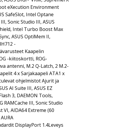
boot eXecution Environment
US SafeSlot, Intel Optane
I, Sonic Studio III, ASUS
hield, Intel Turbo Boost Max
Sync, ASUS OptiMem II,
3H712 -
sävarusteet Kaapelin
ROG -kiitoskortti, ROG-
uva antenni, M.2 Q-Latch, 2 M.2-
pelit 4 x Sarjakaapeli ATA1 x
evat ohjelmistot Ajurit ja
S AI Suite III, ASUS EZ
 Flash 3, DAEMON Tools,
G RAMCache III, Sonic Studio
t VI, AIDA64 Extreme (60
S AURA
ardit DisplayPort 1.4Leveys