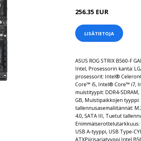
256.35 EUR
LISÄTIETOJA
ASUS ROG STRIX B560-F GAMI
Intel, Prosessorin kanta: L
prosessorit: Intel® Celeron
Core™ i5, Intel® Core™ i7, 
muistityypit: DDR4-SDRAM, 
GB, Muistipaikkojen tyyppi
tallennusasemaliitännät: M.2
4.0, SATA III, Tuetut talle
Enimmäiserottelutarkkuus: 51
USB A-tyyppi, USB Type-CYl
ATXPiirisarjatyyppi Intel B