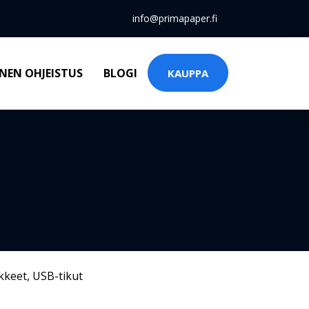
info@primapaper.fi
NEN OHJEISTUS
BLOGI
KAUPPA
kkeet
,
USB-tikut