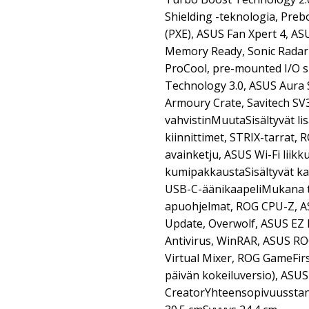
Shielding -teknologia, Pre
(PXE), ASUS Fan Xpert 4, AS
Memory Ready, Sonic Radar II
ProCool, pre-mounted I/O s
Technology 3.0, ASUS Aura 
Armoury Crate, Savitech SV
vahvistinMuutaSisältyvät li
kiinnittimet, STRIX-tarrat, 
avainketju, ASUS Wi-Fi liikk
kumipakkaustaSisältyvät kaa
USB-C-äänikaapeliMukana tul
apuohjelmat, ROG CPU-Z, ASU
Update, Overwolf, ASUS EZ
Antivirus, WinRAR, ASUS RO
Virtual Mixer, ROG GameFirs
päivän kokeiluversio), ASU
CreatorYhteensopivuusstand