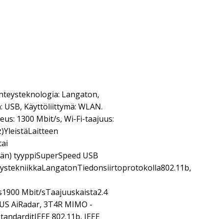
hteysteknologia: Langaton,
: USB, Käyttöliittymä: WLAN.
us: 1300 Mbit/s, Wi-Fi-taajuus:
)YleistäLaitteen
ai
län) tyyppiSuperSpeed USB
yystekniikkaLangatonTiedonsiirtoprotokolla802.11b,
s1900 Mbit/sTaajuuskaista2.4
US AiRadar, 3T4R MIMO -
andarditIEEE 802.11b, IEEE