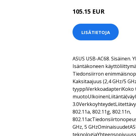
105.15 EUR
LISÄTIETOJA
ASUS USB-AC68. Sisäinen. Y
Isäntäkoneen käyttöliittymä
Tiedonsiirron enimmäisnope
Kaksitaajuus (2,4 GHz/5 GHz
tyyppiVerkkoadapteriKoko t
muotoUlkoinenLiitäntä(väy
3.0VerkkoyhteydetLiitettäv
802.11a, 802.11g, 802.11n,
802.11acTiedonsiirtonopeu
GHz, 5 GHzOminaisuudetAS
teknologiaYhteensopivuusst