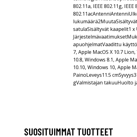
802.11a, IEEE 802.11g, IEEE 
802.11acAntenniAntenniUlk
lukumäärä2MuutaSisältyvät
satulaSisältyvät kaapelit1 x
JärjestelmävaatimuksetMukan
apuohjelmatVaadittu käytt
7, Apple MacOS X 10.7 Lion
10.8, Windows 8.1, Apple M
10.10, Windows 10, Apple M
PainoLeveys11.5 cmSyvyys
gValmistajan takuuHuolto ja
SUOSITUIMMAT TUOTTEET