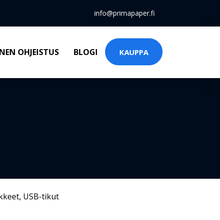
info@primapaper.fi
NEN OHJEISTUS
BLOGI
KAUPPA
kkeet
,
USB-tikut