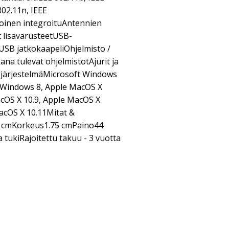
802.11n, IEEE
oinen integroituAntennien
 lisävarusteetUSB-
 USB jatkokaapeliOhjelmisto /
a tulevat ohjelmistotAjurit ja
öjärjestelmäMicrosoft Windows
, Windows 8, Apple MacOS X
acOS X 10.9, Apple MacOS X
acOS X 10.11Mitat &
3 cmKorkeus1.75 cmPaino44
 tukiRajoitettu takuu - 3 vuotta