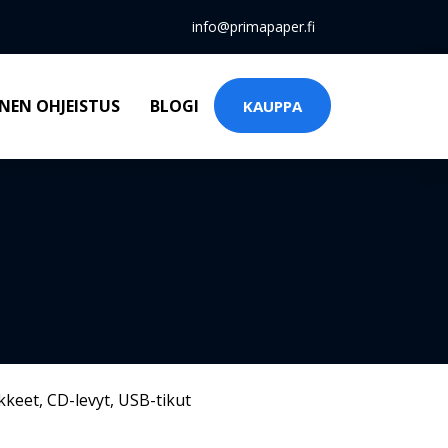
info@primapaper.fi
NEN OHJEISTUS
BLOGI
KAUPPA
kkeet
,
CD-levyt
,
USB-tikut