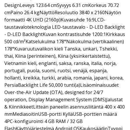
DesignLeveys 123.64 cmSyvyys 6.31 cmKorkeus 70.72
cmPaino 26.4 kgNäyttöResoluutio 3840 x 2160Näytön
formaatti 4K UHD (2160p)Kuvasuhde 16:9LCD-
taustavaloteknologia LED-taustavalo - D-LED Backlight
- D-LED BacklightKuvan kontrastisuhde 1200:1Kirkkaus
500 cd/m²Katselukulma 178°Näkokulma (vertikaalinen)
178°Kuvaruutuvalikon kieli Tanska, unkari, Tshekki,
thai, Kiina (perinteinen), Kiina (yksinkertaistettu),
Vietnamin kieli, englanti, saksa, ranska, italia, norja,
portugali, puola, suomi, ruotsi, venäjä, espanja,
hollanti, kreikka, turkki, arabia, romania, japani, korea,
PersiaBacklight Life 50,000 tunti(a)Lisäominaisuudet
Over-the-Air Update (OTA), designed for 24/7
operation, Display Management System (DMS)Jalustat
& KiinnikkeetLitteän paneelin asennusliitäntä 400 x 400
mmMediasoitinUSB-portti KylläUSB-porttien määrä
4PC-konfigurointi 4 GB RAM / 32 GB
FlashKäyttöjärjestelmä Android OSKaukosäädinTyyppi