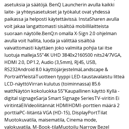
asetuksia ja säätöjä. BenQ Launcherin avulla kaikki
laite- ja yhteysasetukset ja työkalut ovat yhdessä
paikassa ja helposti käytettävissä. InstaSharen avulla
voit jakaa langattomasti sisältöä mobillilaitteista
suoraan näytölle.BenQ:n omalla X-Sign 2.0 ohjelman
avulla voit hallita, luoda ja välittää sisältöä
vaivattomasti käyttäen joko valmiita pohjia tai itse
luotuja malleja.55”4K UHD 3840x2160500 nits24/7VGA,
HDMI 2.0, DP1.2, Audio (3,5mm), RJ45, USB,
RS232Android 8.0 käyttöjärjestelmäLandscape &
PortraitYleistäTuotteen tyyppi LED-taustavalaistu litteä
LCD-näyttöVirran kulutus (toiminnassa) 85.6
wattNäytön kokoluokka 55"Kaupallinen käyttö Kyllä -
digital signageSarja Smart Signage SeriesTV-viritin Ei
viritintäEiVideoliitännät HDMIHDMI-porttien määrä 2
porttiaPC-liitäntä VGA (HD-15), DisplayPortTilat
Muotokuvatila, maisematila, Cinema mode,
valokuvatila, M-Book-tilaMuotoilu Narrow Bezel