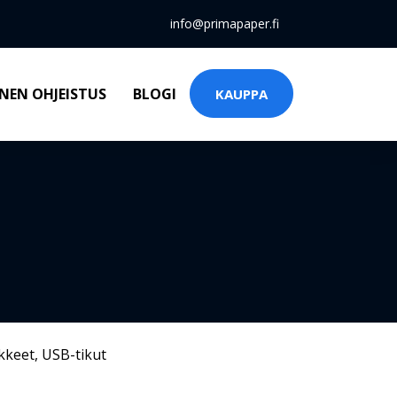
info@primapaper.fi
NEN OHJEISTUS
BLOGI
KAUPPA
kkeet
,
USB-tikut