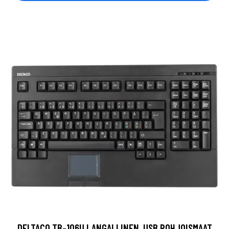
DELTACO TB-106U LANGALLINEN, USB POHJOISMAAT