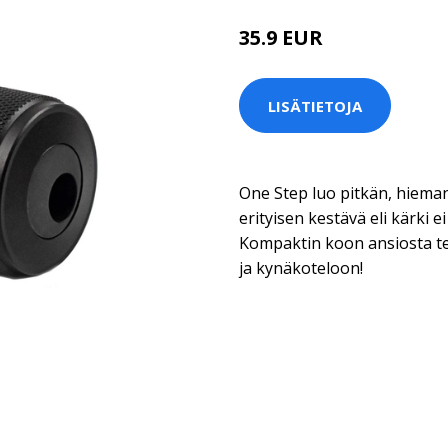
35.9 EUR
LISÄTIETOJA
One Step luo pitkän, hieman
erityisen kestävä eli kärki e
Kompaktin koon ansiosta ter
ja kynäkoteloon!