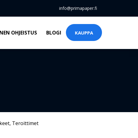
info@primapaper.fi
NEN OHJEISTUS
BLOGI
KAUPPA
keet
,
Teroittimet