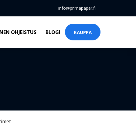
info@primapaper.fi
NEN OHJEISTUS
BLOGI
KAUPPA
timet