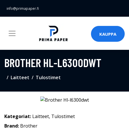
info@primapaper.fi
KAUPPA
BROTHER HL-L6300DWT
Laitteet
Tulostimet
Kategoriat:
Laitteet
,
Tulostimet
Brand:
Brother