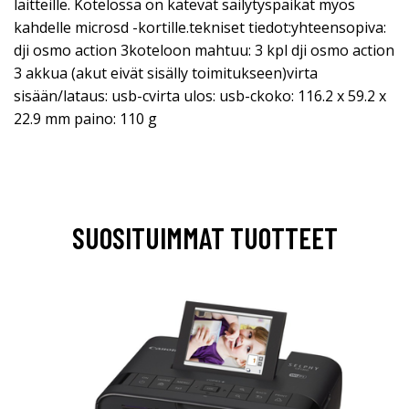
laitteille. Kotelossa on kätevät säilytyspaikat myös
kahdelle microsd -kortille.tekniset tiedot:yhteensopiva:
dji osmo action 3koteloon mahtuu: 3 kpl dji osmo action
3 akkua (akut eivät sisälly toimitukseen)virta
sisään/lataus: usb-cvirta ulos: usb-ckoko: 116.2 x 59.2 x
22.9 mm paino: 110 g
SUOSITUIMMAT TUOTTEET