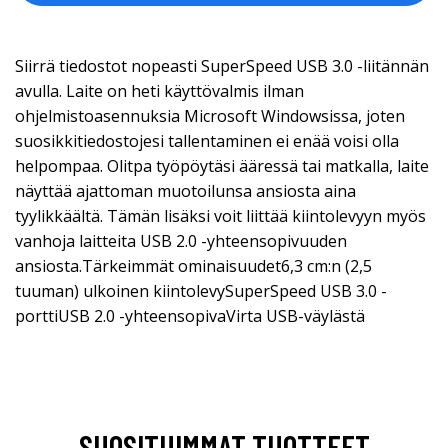
Siirrä tiedostot nopeasti SuperSpeed USB 3.0 -liitännän
avulla. Laite on heti käyttövalmis ilman
ohjelmistoasennuksia Microsoft Windowsissa, joten
suosikkitiedostojesi tallentaminen ei enää voisi olla
helpompaa. Olitpa työpöytäsi ääressä tai matkalla, laite
näyttää ajattoman muotoilunsa ansiosta aina
tyylikkäältä. Tämän lisäksi voit liittää kiintolevyyn myös
vanhoja laitteita USB 2.0 -yhteensopivuuden
ansiosta.Tärkeimmät ominaisuudet6,3 cm:n (2,5
tuuman) ulkoinen kiintolevySuperSpeed USB 3.0 -
porttiUSB 2.0 -yhteensopivaVirta USB-väylästä
SUOSITUIMMAT TUOTTEET