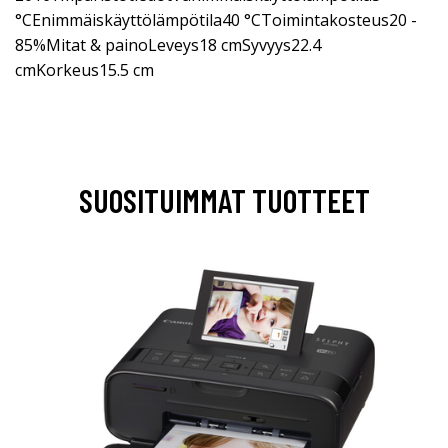
°CEnimmäiskäyttölämpötila40 °CToimintakosteus20 -
85%Mitat & painoLeveys18 cmSyvyys22.4
cmKorkeus15.5 cm
SUOSITUIMMAT TUOTTEET