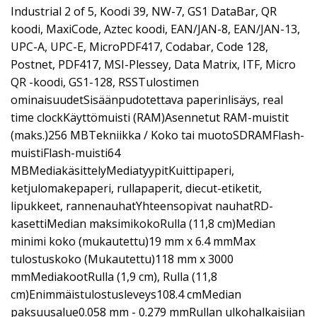
Industrial 2 of 5, Koodi 39, NW-7, GS1 DataBar, QR
koodi, MaxiCode, Aztec koodi, EAN/JAN-8, EAN/JAN-13,
UPC-A, UPC-E, MicroPDF417, Codabar, Code 128,
Postnet, PDF417, MSI-Plessey, Data Matrix, ITF, Micro
QR -koodi, GS1-128, RSSTulostimen
ominaisuudetSisäänpudotettava paperinlisäys, real
time clockKäyttömuisti (RAM)Asennetut RAM-muistit
(maks.)256 MBTekniikka / Koko tai muotoSDRAMFlash-
muistiFlash-muisti64
MBMediakäsittelyMediatyypitKuittipaperi,
ketjulomakepaperi, rullapaperit, diecut-etiketit,
lipukkeet, rannenauhatYhteensopivat nauhatRD-
kasettiMedian maksimikokoRulla (11,8 cm)Median
minimi koko (mukautettu)19 mm x 6.4 mmMax
tulostuskoko (Mukautettu)118 mm x 3000
mmMediakootRulla (1,9 cm), Rulla (11,8
cm)Enimmäistulostusleveys108.4 cmMedian
paksuusalue0.058 mm - 0.279 mmRullan ulkohalkaisijan