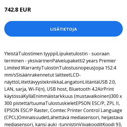
742.8 EUR
LISÄTIETOJA
YleistäTulostimen tyyppiLipuketulostin - suoraan
terminen - yksivärinenPalvelupaketti2 years Premier
Limited WarrantyTulostinTulostusnopeusJopa 152.4
mm/sSisäänrakennetut laitteetLCD-
näyttöLiitettävyystekniikkaLangatonLiitäntäUSB 2.0,
LAN, sarja, Wi-Fi(n), USB host, Bluetooth 4.2AirPrint
käytössäKylläEnimmäistarkkuus (mustavalkoinen)300 x
300 pistettä/tuumaTulostuskieletEPSON ESC/P, ZPL II,
EPSON ESC/P Raster, Comtec Printer Control Language
(CPCL)OminaisuudetLähettävä mediasensori, heijastava
mediasensori, kansi auki -tunnistinViivakooditKoodi 93,