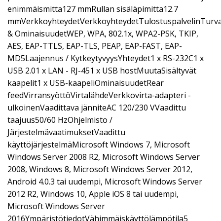
enimmäismitta127 mmRullan sisäläpimitta12.7
mmVerkkoyhteydetVerkkoyhteydetTulostuspalvelinTurva
& OminaisuudetWEP, WPA, 802.1x, WPA2-PSK, TKIP,
AES, EAP-TTLS, EAP-TLS, PEAP, EAP-FAST, EAP-
MD5Laajennus / KytkeytyvyysYhteydet1 x RS-232C1 x
USB 2.01 x LAN - RJ-451 x USB hostMuutaSisältyvät
kaapelit1 x USB-kaapeliOminaisuudetRear
feedVirransyöttöVirtalähdeVerkkovirta-adapteri -
ulkoinenVaadittava jänniteAC 120/230 VVaadittu
taajuus50/60 HzOhjelmisto /
JärjestelmävaatimuksetVaadittu
käyttöjärjestelmäMicrosoft Windows 7, Microsoft
Windows Server 2008 R2, Microsoft Windows Server
2008, Windows 8, Microsoft Windows Server 2012,
Android 4.0.3 tai uudempi, Microsoft Windows Server
2012 R2, Windows 10, Apple iOS 8 tai uudempi,
Microsoft Windows Server
2016YmpäristötiedotVähimmäiskäyttölämpötila5