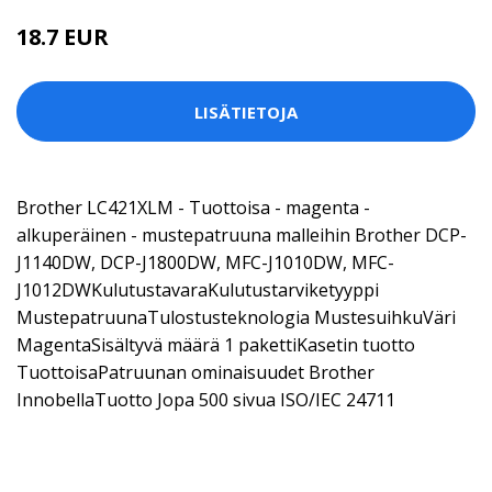
18.7 EUR
LISÄTIETOJA
Brother LC421XLM - Tuottoisa - magenta -
alkuperäinen - mustepatruuna malleihin Brother DCP-
J1140DW, DCP-J1800DW, MFC-J1010DW, MFC-
J1012DWKulutustavaraKulutustarviketyyppi
MustepatruunaTulostusteknologia MustesuihkuVäri
MagentaSisältyvä määrä 1 pakettiKasetin tuotto
TuottoisaPatruunan ominaisuudet Brother
InnobellaTuotto Jopa 500 sivua ISO/IEC 24711