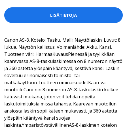
LISÄTIETOJA
Canon AS-8. Kotelo: Tasku, Malli: Näyttölaskin. Luvut: 8
lukua, Näyttön kallistus. Voimanlähde: Akku. Kansi,
Tuotteen väri: HarmaaKuvausPienessä ja tyylikkään
kaarevassa AS-8-taskulaskimessa on 8 numeron näyttö
ja 360 astetta ylöspäin kääntyvä, kestävä kansi. Laskin
soveltuu erinomaisesti toimisto- tai
matkakäyttöön.Tuotteen ominaisuudetKaareva
muotoiluCanonin 8 numeron AS-8-taskulaskin kulkee
kätevästi mukana, joten voit tehdä nopeita
laskutoimituksia missä tahansa. Kaarevan muotoilun
ansiosta laskin sopii käteen mukavasti, ja 360 astetta
ylöspäin kääntyvä kansi suojaa
laskinta.YmpäristöystävällinenAS-8-laskimen kotelon