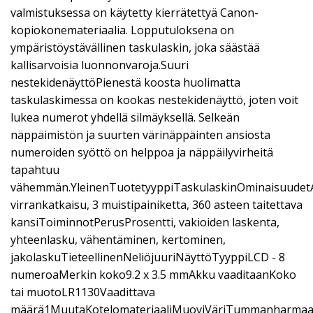
valmistuksessa on käytetty kierrätettyä Canon-
kopiokonemateriaalia. Lopputuloksena on
ympäristöystävällinen taskulaskin, joka säästää
kallisarvoisia luonnonvaroja.Suuri
nestekidenäyttöPienestä koosta huolimatta
taskulaskimessa on kookas nestekidenäyttö, joten voit
lukea numerot yhdellä silmäyksellä. Selkeän
näppäimistön ja suurten värinäppäinten ansiosta
numeroiden syöttö on helppoa ja näppäilyvirheitä
tapahtuu
vähemmän.YleinenTuotetyyppiTaskulaskinOminaisuudet
virrankatkaisu, 3 muistipainiketta, 360 asteen taitettava
kansiToiminnotPerusProsentti, vakioiden laskenta,
yhteenlasku, vähentäminen, kertominen,
jakolaskuTieteellinenNeliöjuuriNäyttöTyyppiLCD - 8
numeroaMerkin koko9.2 x 3.5 mmAkku vaaditaanKoko
tai muotoLR1130Vaadittava
määrä1MuutaKotelomateriaaliMuoviVäriTummanharmaa