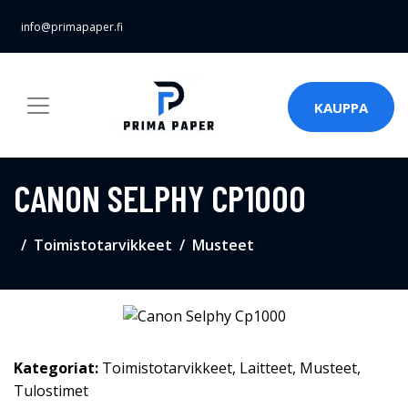
info@primapaper.fi
KAUPPA
CANON SELPHY CP1000
Toimistotarvikkeet
Musteet
Kategoriat:
Toimistotarvikkeet
,
Laitteet
,
Musteet
,
Tulostimet