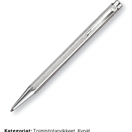
Kategoriat:
Toimistotarvikkeet
,
Kynät