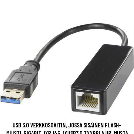
USB 3.0 VERKKOSOVITIN, JOSSA SISÄINEN FLASH-
MUISTI, GIGABIT, 1XRJ45, 1XUSB3.0 TYYPPI A UR, MUSTA