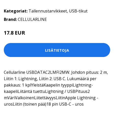
Kategoriat:
Tallennustarvikkeet
,
USB-tikut
Brand:
CELLULARLINE
17.8 EUR
LISÄTIETOJA
Cellularline USBDATAC2LMFI2MW. Johdon pituus: 2 m,
Liitin 1: Lightning, Liitin 2: USB C. Lukumäärä per
pakkaus: 1 kplYleistäKaapelin tyyppiLightning-
kaapeliLiitäntä tuettuLightning / USBPituus2
mVäriValkoinenLiitettävyysLiitinApple Lightning -
urosLiitin (toinen pää)18 pin USB-C - uros