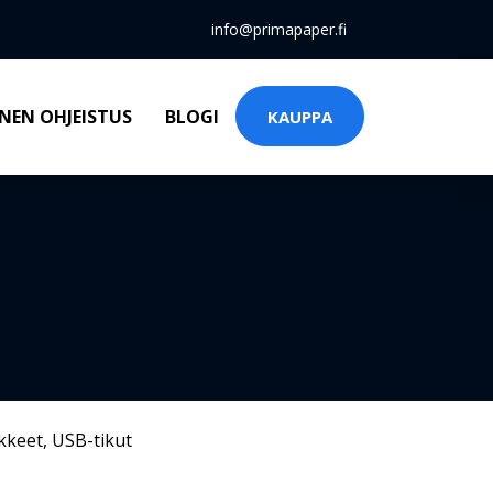
info@primapaper.fi
NEN OHJEISTUS
BLOGI
KAUPPA
kkeet
,
USB-tikut