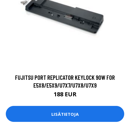
FUJITSU PORT REPLICATOR KEYLOCK 90W FOR
E5X8/E5X9/U7X7/U7X8/U7X9
188 EUR
LISÄTIETOJA