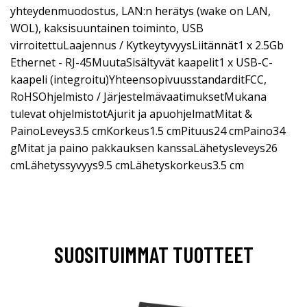
yhteydenmuodostus, LAN:n herätys (wake on LAN,
WOL), kaksisuuntainen toiminto, USB
virroitettuLaajennus / KytkeytyvyysLiitännät1 x 2.5Gb
Ethernet - RJ-45MuutaSisältyvät kaapelit1 x USB-C-
kaapeli (integroitu)YhteensopivuusstandarditFCC,
RoHSOhjelmisto / JärjestelmävaatimuksetMukana
tulevat ohjelmistotAjurit ja apuohjelmatMitat &
PainoLeveys3.5 cmKorkeus1.5 cmPituus24 cmPaino34
gMitat ja paino pakkauksen kanssaLähetysleveys26
cmLähetyssyvyys9.5 cmLähetyskorkeus3.5 cm
SUOSITUIMMAT TUOTTEET