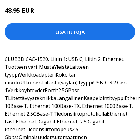
48.95 EUR
LISÄTIETOJA
CLUB3D CAC-1520. Liitin 1: USB C, Liitin 2: Ethernet.
Tuotteen väri: MustaYleistäLaitteen
tyyppiVerkkoadapteriKoko tai
muotoUlkoinenLiitäntä(väylän) tyyppiUSB-C 3.2 Gen
1VerkkoyhteydetPortit2.5GBase-
TLiitettävyystekniikkaLangallinenKaapelointityyppiEther
10Base-T, Ethernet 100Base-TX, Ethernet 1000Base-T,
Ethernet 2.5GBase-TTiedonsiirtoprotokollaEthernet,
Fast Ethernet, Gigabit Ethernet, 2.5 Gigabit
EthernetTiedonsiirtonopeus2.5
Gbit/sOminaisuudetAutomaattinen