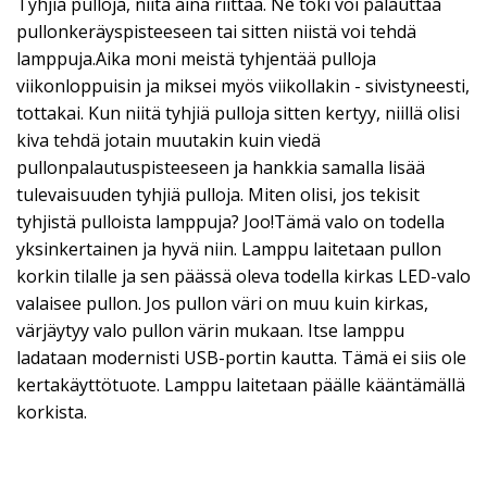
Tyhjiä pulloja, niitä aina riittää. Ne toki voi palauttaa
pullonkeräyspisteeseen tai sitten niistä voi tehdä
lamppuja.Aika moni meistä tyhjentää pulloja
viikonloppuisin ja miksei myös viikollakin - sivistyneesti,
tottakai. Kun niitä tyhjiä pulloja sitten kertyy, niillä olisi
kiva tehdä jotain muutakin kuin viedä
pullonpalautuspisteeseen ja hankkia samalla lisää
tulevaisuuden tyhjiä pulloja. Miten olisi, jos tekisit
tyhjistä pulloista lamppuja? Joo!Tämä valo on todella
yksinkertainen ja hyvä niin. Lamppu laitetaan pullon
korkin tilalle ja sen päässä oleva todella kirkas LED-valo
valaisee pullon. Jos pullon väri on muu kuin kirkas,
värjäytyy valo pullon värin mukaan. Itse lamppu
ladataan modernisti USB-portin kautta. Tämä ei siis ole
kertakäyttötuote. Lamppu laitetaan päälle kääntämällä
korkista.