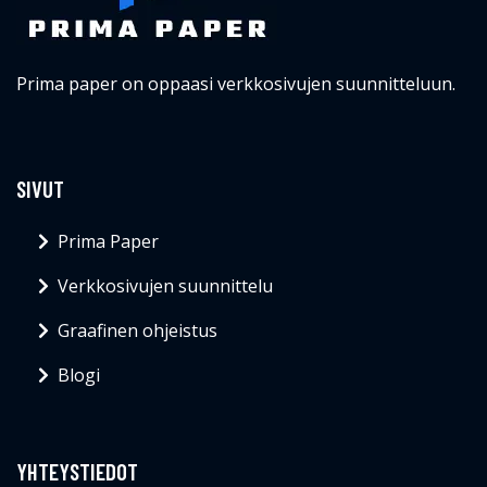
Graafinen ohjeistus
Blogi
YHTEYSTIEDOT
info@primapaper.fi
© Primapaper.fi 2026
Blogi
Ota yhteyttä
Evästeet
Tietosuojakäytäntö
Sivukartta