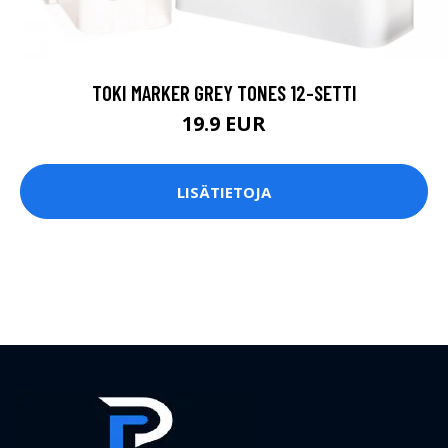
Prima paper on oppaasi verkkosivujen suunnitteluun.
SIVUT
Prima Paper
Verkkosivujen suunnittelu