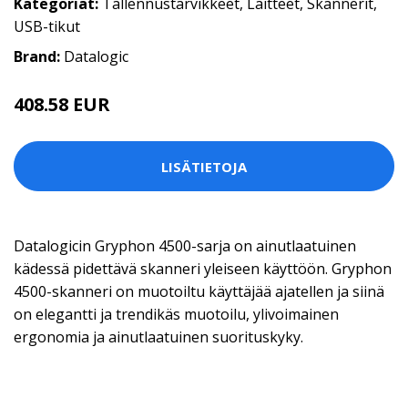
Kategoriat:
Tallennustarvikkeet
,
Laitteet
,
Skannerit
,
USB-tikut
Brand:
Datalogic
408.58 EUR
LISÄTIETOJA
Datalogicin Gryphon 4500-sarja on ainutlaatuinen
kädessä pidettävä skanneri yleiseen käyttöön. Gryphon
4500-skanneri on muotoiltu käyttäjää ajatellen ja siinä
on elegantti ja trendikäs muotoilu, ylivoimainen
ergonomia ja ainutlaatuinen suorituskyky.