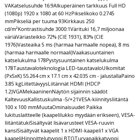
VAKatselusuhde 16:9Alkuperäinen tarkkuus Full HD
(1080p) 1920 x 1080 at 60 HzPikselikoko 0.2745
mmPikseliä per tuuma 93Kirkkaus 250
cd/m²Kontrastisuhde 3000:1Värituki 16,7 miljoonaa
väriäVäriasteikko 72% (CIE 1931), 83% (CIE
1976)Vasteaika 5 ms (harmaa harmaalle nopea), 8 ms
(harmaa harmaalle normaali)Vaakasuuntainen
katselukulma 178Pystysuuntainen katselukulma
178Taustavaloteknologia LED-taustavaloUlkomitat
(PxSxK) 55.264 cm x 17.1 cm x 42.035 cm - jalustallaPaino
3.85 kgLiitettävyysLiitännät HDMI (HDCP
1.2)VGAMekaaninenNäytön sijainnin säädöt
KaltevuusKallistuskulma -5/+21VESA-kiinnitysliitäntä
100 x 100 mmMuutaOminaisuudet Paikka
lukituslaitteelle (kaapelilukko myydään erikseen), VESA-
liitäntätukiSisältyvät lisävarusteet VESA-ruuvin
kansiSisältyvät kaapelit 1 x HDMI-kaapeli1 x VGA
kaapeliHinnoittelutyyppi BTOTurvapaikkatyyppi