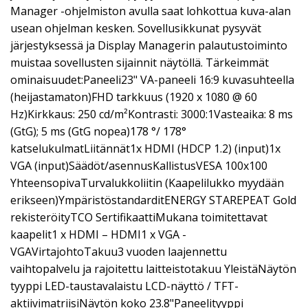
Manager -ohjelmiston avulla saat lohkottua kuva-alan
usean ohjelman kesken. Sovellusikkunat pysyvät
järjestyksessä ja Display Managerin palautustoiminto
muistaa sovellusten sijainnit näytöllä. Tärkeimmät
ominaisuudet:Paneeli23" VA-paneeli 16:9 kuvasuhteella
(heijastamaton)FHD tarkkuus (1920 x 1080 @ 60
Hz)Kirkkaus: 250 cd/m²Kontrasti: 3000:1Vasteaika: 8 ms
(GtG); 5 ms (GtG nopea)178 °/ 178°
katselukulmatLiitännät1x HDMI (HDCP 1.2) (input)1x
VGA (input)Säädöt/asennusKallistusVESA 100x100
YhteensopivaTurvalukkoliitin (Kaapelilukko myydään
erikseen)YmpäristöstandarditENERGY STAREPEAT Gold
rekisteröityTCO SertifikaattiMukana toimitettavat
kaapelit1 x HDMI – HDMI1 x VGA -
VGAVirtajohtoTakuu3 vuoden laajennettu
vaihtopalvelu ja rajoitettu laitteistotakuu YleistäNäytön
tyyppi LED-taustavalaistu LCD-näyttö / TFT-
aktiivimatriisiNäytön koko 23.8"Paneelityyppi