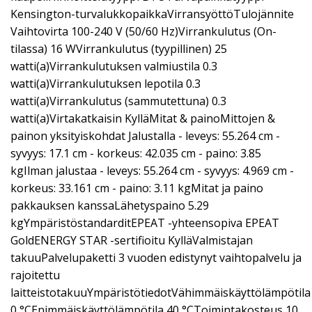
Kensington-turvalukkopaikkaVirransyöttöTulojännite
Vaihtovirta 100-240 V (50/60 Hz)Virrankulutus (On-
tilassa) 16 WVirrankulutus (tyypillinen) 25
watti(a)Virrankulutuksen valmiustila 0.3
watti(a)Virrankulutuksen lepotila 0.3
watti(a)Virrankulutus (sammutettuna) 0.3
watti(a)Virtakatkaisin KylläMitat & painoMittojen &
painon yksityiskohdat Jalustalla - leveys: 55.264 cm -
syvyys: 17.1 cm - korkeus: 42.035 cm - paino: 3.85
kgIlman jalustaa - leveys: 55.264 cm - syvyys: 4.969 cm -
korkeus: 33.161 cm - paino: 3.11 kgMitat ja paino
pakkauksen kanssaLähetyspaino 5.29
kgYmpäristöstandarditEPEAT -yhteensopiva EPEAT
GoldENERGY STAR -sertifioitu KylläValmistajan
takuuPalvelupaketti 3 vuoden edistynyt vaihtopalvelu ja
rajoitettu
laitteistotakuuYmpäristötiedotVähimmäiskäyttölämpötila
0 °CEnimmäiskäyttölämpötila 40 °CToimintakosteus 10