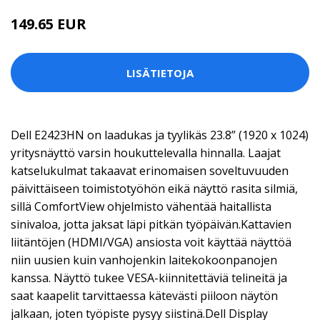
149.65 EUR
LISÄTIETOJA
Dell E2423HN on laadukas ja tyylikäs 23.8” (1920 x 1024)
yritysnäyttö varsin houkuttelevalla hinnalla. Laajat
katselukulmat takaavat erinomaisen soveltuvuuden
päivittäiseen toimistotyöhön eikä näyttö rasita silmiä,
sillä ComfortView ohjelmisto vähentää haitallista
sinivaloa, jotta jaksat läpi pitkän työpäivän.Kattavien
liitäntöjen (HDMI/VGA) ansiosta voit käyttää näyttöä
niin uusien kuin vanhojenkin laitekokoonpanojen
kanssa. Näyttö tukee VESA-kiinnitettäviä telineitä ja
saat kaapelit tarvittaessa kätevästi piiloon näytön
jalkaan, joten työpiste pysyy siistinä.Dell Display