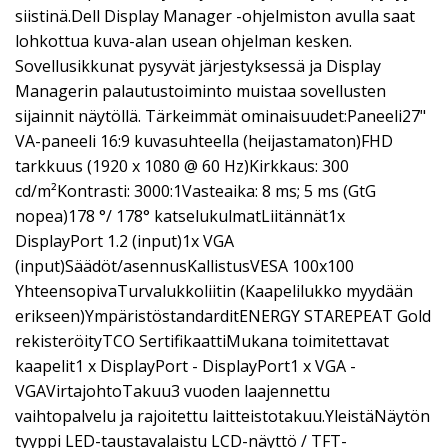
siistinä.Dell Display Manager -ohjelmiston avulla saat
lohkottua kuva-alan usean ohjelman kesken.
Sovellusikkunat pysyvät järjestyksessä ja Display
Managerin palautustoiminto muistaa sovellusten
sijainnit näytöllä. Tärkeimmät ominaisuudet:Paneeli27"
VA-paneeli 16:9 kuvasuhteella (heijastamaton)FHD
tarkkuus (1920 x 1080 @ 60 Hz)Kirkkaus: 300
cd/m²Kontrasti: 3000:1Vasteaika: 8 ms; 5 ms (GtG
nopea)178 °/ 178° katselukulmatLiitännät1x
DisplayPort 1.2 (input)1x VGA
(input)Säädöt/asennusKallistusVESA 100x100
YhteensopivaTurvalukkoliitin (Kaapelilukko myydään
erikseen)YmpäristöstandarditENERGY STAREPEAT Gold
rekisteröityTCO SertifikaattiMukana toimitettavat
kaapelit1 x DisplayPort - DisplayPort1 x VGA -
VGAVirtajohtoTakuu3 vuoden laajennettu
vaihtopalvelu ja rajoitettu laitteistotakuu.YleistäNäytön
tyyppi LED-taustavalaistu LCD-näyttö / TFT-