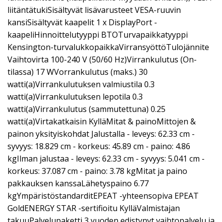
liitäntätukiSisältyvät lisävarusteet VESA-ruuvin
kansiSisältyvät kaapelit 1 x DisplayPort -
kaapeliHinnoittelutyyppi BTOTurvapaikkatyyppi
Kensington-turvalukkopaikkaVirransyöttöTulojännite
Vaihtovirta 100-240 V (50/60 Hz)Virrankulutus (On-
tilassa) 17 WVorrankulutus (maks.) 30
watti(a)Virrankulutuksen valmiustila 0.3
watti(a)Virrankulutuksen lepotila 0.3
watti(a)Virrankulutus (sammutettuna) 0.25
watti(a)Virtakatkaisin KylläMitat & painoMittojen &
painon yksityiskohdat Jalustalla - leveys: 62.33 cm -
syvyys: 18.829 cm - korkeus: 45.89 cm - paino: 4.86
kgIlman jalustaa - leveys: 62.33 cm - syvyys: 5.041 cm -
korkeus: 37.087 cm - paino: 3.78 kgMitat ja paino
pakkauksen kanssaLähetyspaino 6.77
kgYmpäristöstandarditEPEAT -yhteensopiva EPEAT
GoldENERGY STAR -sertifioitu KylläValmistajan
takuuPalvelupaketti 3 vuoden edistynyt vaihtopalvelu ja