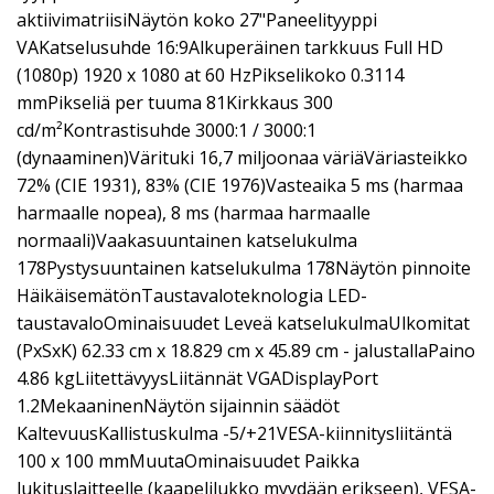
aktiivimatriisiNäytön koko 27"Paneelityyppi
VAKatselusuhde 16:9Alkuperäinen tarkkuus Full HD
(1080p) 1920 x 1080 at 60 HzPikselikoko 0.3114
mmPikseliä per tuuma 81Kirkkaus 300
cd/m²Kontrastisuhde 3000:1 / 3000:1
(dynaaminen)Värituki 16,7 miljoonaa väriäVäriasteikko
72% (CIE 1931), 83% (CIE 1976)Vasteaika 5 ms (harmaa
harmaalle nopea), 8 ms (harmaa harmaalle
normaali)Vaakasuuntainen katselukulma
178Pystysuuntainen katselukulma 178Näytön pinnoite
HäikäisemätönTaustavaloteknologia LED-
taustavaloOminaisuudet Leveä katselukulmaUlkomitat
(PxSxK) 62.33 cm x 18.829 cm x 45.89 cm - jalustallaPaino
4.86 kgLiitettävyysLiitännät VGADisplayPort
1.2MekaaninenNäytön sijainnin säädöt
KaltevuusKallistuskulma -5/+21VESA-kiinnitysliitäntä
100 x 100 mmMuutaOminaisuudet Paikka
lukituslaitteelle (kaapelilukko myydään erikseen), VESA-