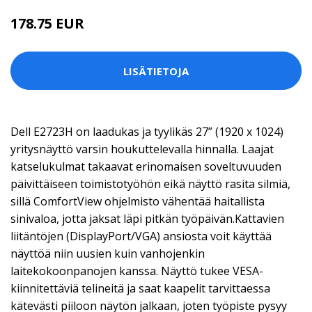
178.75 EUR
LISÄTIETOJA
Dell E2723H on laadukas ja tyylikäs 27” (1920 x 1024)
yritysnäyttö varsin houkuttelevalla hinnalla. Laajat
katselukulmat takaavat erinomaisen soveltuvuuden
päivittäiseen toimistotyöhön eikä näyttö rasita silmiä,
sillä ComfortView ohjelmisto vähentää haitallista
sinivaloa, jotta jaksat läpi pitkän työpäivän.Kattavien
liitäntöjen (DisplayPort/VGA) ansiosta voit käyttää
näyttöä niin uusien kuin vanhojenkin
laitekokoonpanojen kanssa. Näyttö tukee VESA-
kiinnitettäviä telineitä ja saat kaapelit tarvittaessa
kätevästi piiloon näytön jalkaan, joten työpiste pysyy