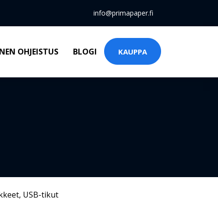
info@primapaper.fi
NEN OHJEISTUS
BLOGI
KAUPPA
kkeet
,
USB-tikut