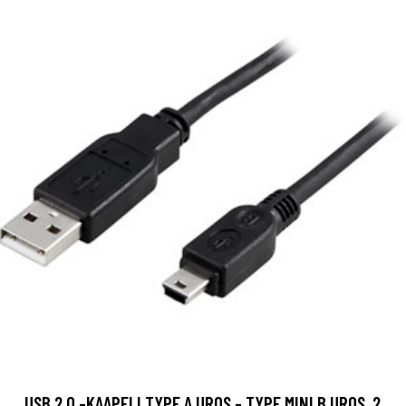
USB 2.0 -KAAPELI TYPE A UROS - TYPE MINI B UROS, 2