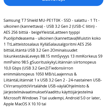
Samsung T7 Shield MU-PE1T0K - SSD - salattu - 1 Tt -
ulkoinen (kannettava) - USB 3.2 Gen 2 (USB-C liitin) -
AES 256 bittiä - beigeYleistäLaitteen tyyppi
Puolijohdeasema - ulkoinen (kannettava)Muistin koko
1 TtLaitteistosalaus KylläSalausalgoritmi AES 256
bittiäLiitäntä USB 3.2 Gen 2Ominaisuudet
IskunkestäväLeveys 88.15 mmSyvyys 13 mmKorkeus 59
mmPaino 98.5 gSuorituskykyLiitännän siirtonopeus
10,0 Gbps (USB 3.2 Gen2)Tiedonsiirron
enimmäisnopeus 1050 MB/sLaajennus &
LiitäntäLiitännät 1 x USB 3.2 Gen 2 - 24-nastainen USB-
CVirransyöttöVirtalähde USB-väyläOhjelmisto &
JärjestelmävaatimuksetVaadittu käyttöjärjestelmä
Microsoft Windows 7 tai uudempi, Android 5.0 or later,
Apple MacOS X 10.10 tai