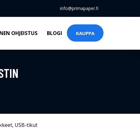
info@primapaper.fi
NEN OHJEISTUS
BLOGI
KAUPPA
STIN
kkeet
,
USB-tikut