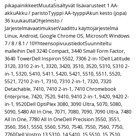
pikapainikkeetMuutaSisältyvät lisävarusteet 1 AA-
akkuAkku / paristoTyyppi AA-tyyppiAkun kesto (jopa)
36 kuukauttaOhjelmisto /
JärjestelmävaatimuksetVaadittu käyttöjärjestelmä
Linux, Android, Google Chrome OS, Microsoft Windows
7 / 8 / 8.1 / 10YhteensopivuustiedotSuunniteltu
malleihin Dell 3240 Compact, 3440 Small Form Factor,
3640 TowerDell Inspiron 5502, 7306 2-in-1Dell Latitude
3120, 3310 2-in-1, 3320, 3420, 3510, 3520, 5310, 5310 2-
in-1, 5320, 5410, 5411, 5420, 5421, 5510, 5511, 5520,
5521, 7210 2-in-1, 7310, 7310 2-in-1, 7320, 7320
Detachable, 7410, 7410 2-in-1, 7410 Chromebook
Enterprise, 7420, 7520, 9410, 9410 2-in-1, 9420, 9420 2-
in-1, 9520Dell OptiPlex 3080, 3090 Ultra, 5070, 5080,
5090, 5480 All In One, 7071, 7080, 7090, 7090 Ultra, 7480
All In One, 7780 All In OneDell Precision 3550, 3551,
3560, 3561, 5550, 5560, 5750, 7540, 7550, 7560, 7750,
7760Dell Vostro 13 5310, 14 5410, 15 5510, 15 7510,