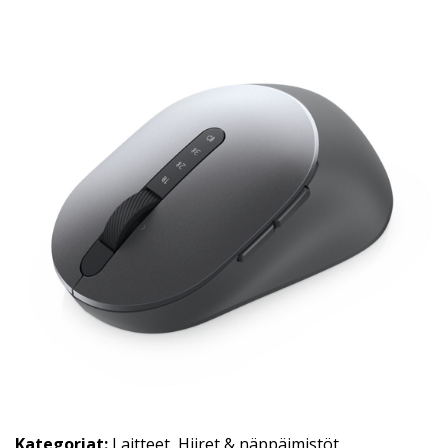
Kategoriat:
Laitteet
,
Hiiret & näppäimistöt