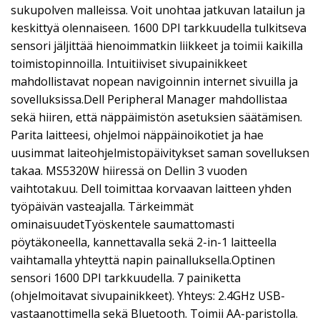
sukupolven malleissa. Voit unohtaa jatkuvan latailun ja
keskittyä olennaiseen. 1600 DPI tarkkuudella tulkitseva
sensori jäljittää hienoimmatkin liikkeet ja toimii kaikilla
toimistopinnoilla. Intuitiiviset sivupainikkeet
mahdollistavat nopean navigoinnin internet sivuilla ja
sovelluksissa.Dell Peripheral Manager mahdollistaa
sekä hiiren, että näppäimistön asetuksien säätämisen.
Parita laitteesi, ohjelmoi näppäinoikotiet ja hae
uusimmat laiteohjelmistopäivitykset saman sovelluksen
takaa. MS5320W hiiressä on Dellin 3 vuoden
vaihtotakuu. Dell toimittaa korvaavan laitteen yhden
työpäivän vasteajalla. Tärkeimmät
ominaisuudetTyöskentele saumattomasti
pöytäkoneella, kannettavalla sekä 2-in-1 laitteella
vaihtamalla yhteyttä napin painalluksella.Optinen
sensori 1600 DPI tarkkuudella. 7 painiketta
(ohjelmoitavat sivupainikkeet). Yhteys: 2.4GHz USB-
vastaanottimella sekä Bluetooth. Toimii AA-paristolla.