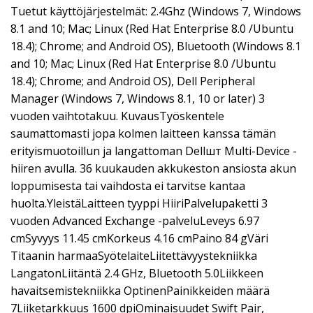
Tuetut käyttöjärjestelmät: 2.4Ghz (Windows 7, Windows
8.1 and 10; Mac; Linux (Red Hat Enterprise 8.0 /Ubuntu
18.4); Chrome; and Android OS), Bluetooth (Windows 8.1
and 10; Mac; Linux (Red Hat Enterprise 8.0 /Ubuntu
18.4); Chrome; and Android OS), Dell Peripheral
Manager (Windows 7, Windows 8.1, 10 or later) 3
vuoden vaihtotakuu. KuvausTyöskentele
saumattomasti jopa kolmen laitteen kanssa tämän
erityismuotoillun ja langattoman Dellшт Multi-Device -
hiiren avulla. 36 kuukauden akkukeston ansiosta akun
loppumisesta tai vaihdosta ei tarvitse kantaa
huolta.YleistäLaitteen tyyppi HiiriPalvelupaketti 3
vuoden Advanced Exchange -palveluLeveys 6.97
cmSyvyys 11.45 cmKorkeus 4.16 cmPaino 84 gVäri
Titaanin harmaaSyötelaiteLiitettävyystekniikka
LangatonLiitäntä 2.4 GHz, Bluetooth 5.0Liikkeen
havaitsemistekniikka OptinenPainikkeiden määrä
7Liiketarkkuus 1600 dpiOminaisuudet Swift Pair,