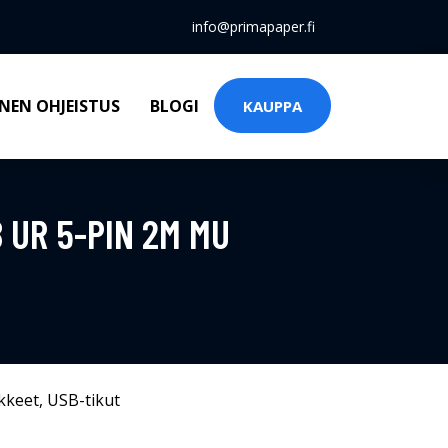
info@primapaper.fi
NEN OHJEISTUS
BLOGI
KAUPPA
B UR 5-PIN 2M MU
kkeet
,
USB-tikut