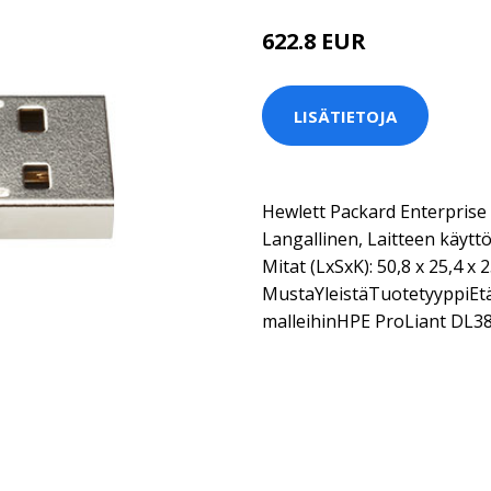
622.8 EUR
LISÄTIETOJA
Hewlett Packard Enterprise
Langallinen, Laitteen käyttöl
Mitat (LxSxK): 50,8 x 25,4 x
MustaYleistäTuotetyyppiEt
malleihinHPE ProLiant DL3