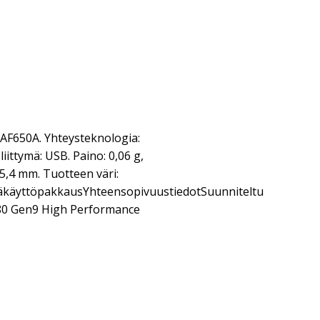
 AF650A. Yhteysteknologia:
iittymä: USB. Paino: 0,06 g,
 25,4 mm. Tuotteen väri:
äkäyttöpakkausYhteensopivuustiedotSuunniteltu
80 Gen9 High Performance