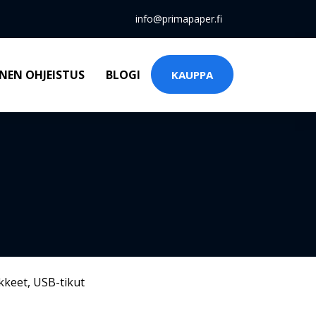
info@primapaper.fi
NEN OHJEISTUS
BLOGI
KAUPPA
kkeet
,
USB-tikut