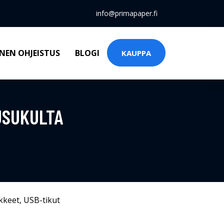
info@primapaper.fi
NEN OHJEISTUS
BLOGI
KAUPPA
USUKULTA
kkeet
,
USB-tikut