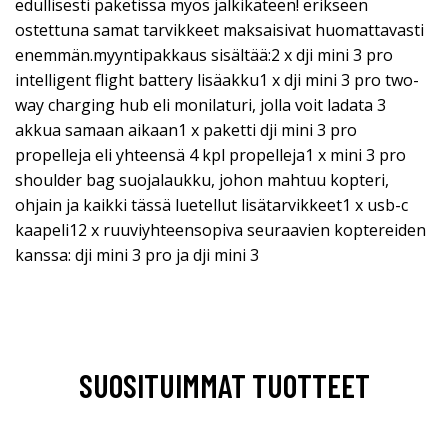
edullisesti paketissa myös jälkikäteen! erikseen
ostettuna samat tarvikkeet maksaisivat huomattavasti
enemmän.myyntipakkaus sisältää:2 x dji mini 3 pro
intelligent flight battery lisäakku1 x dji mini 3 pro two-
way charging hub eli monilaturi, jolla voit ladata 3
akkua samaan aikaan1 x paketti dji mini 3 pro
propelleja eli yhteensä 4 kpl propelleja1 x mini 3 pro
shoulder bag suojalaukku, johon mahtuu kopteri,
ohjain ja kaikki tässä luetellut lisätarvikkeet1 x usb-c
kaapeli12 x ruuviyhteensopiva seuraavien koptereiden
kanssa: dji mini 3 pro ja dji mini 3
SUOSITUIMMAT TUOTTEET