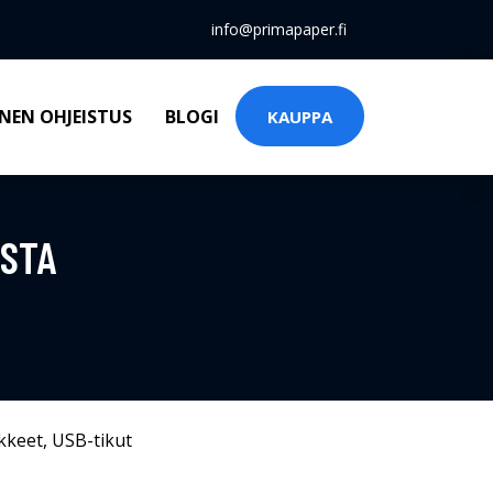
info@primapaper.fi
NEN OHJEISTUS
BLOGI
KAUPPA
USTA
kkeet
,
USB-tikut