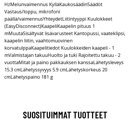
HzMelunvaimennus KylläKaukosäädinSäädöt
Vastaus/loppu, mikrofoni
päällä/vaimennusYhteydetLiitintyyppi Kuulokkeet
(EasyDisconnect)KaapeliKaapelin pituus 1
mMuutaSisältyvät lisävarusteet Kantopussi, vaateklipsi,
kaapelin liitin, vaahtomuovinen
korvatulppaKaapelitiedot Kuulokkeiden kaapeli - 1
mValmistajan takuuHuolto ja tuki Rajoitettu takuu - 2
vuottaMitat ja paino pakkauksen kanssaLähetysleveys
15.3 cmLähetyssyvyys 5.9 cmLähetyskorkeus 20
cmLähetyspaino 181 g
SUOSITUIMMAT TUOTTEET