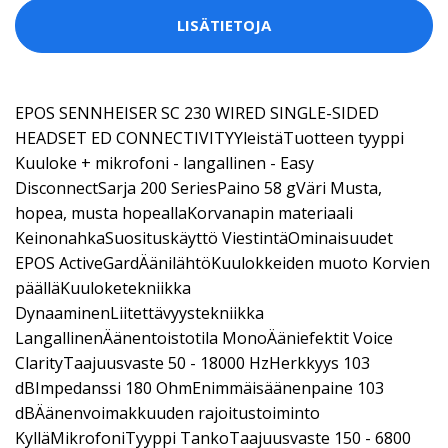
LISÄTIETOJA
EPOS SENNHEISER SC 230 WIRED SINGLE-SIDED
HEADSET ED CONNECTIVITYYleistäTuotteen tyyppi
Kuuloke + mikrofoni - langallinen - Easy
DisconnectSarja 200 SeriesPaino 58 gVäri Musta,
hopea, musta hopeallaKorvanapin materiaali
KeinonahkaSuosituskäyttö ViestintäOminaisuudet
EPOS ActiveGardÄänilähtöKuulokkeiden muoto Korvien
päälläKuuloketekniikka
DynaaminenLiitettävyystekniikka
LangallinenÄänentoistotila MonoÄäniefektit Voice
ClarityTaajuusvaste 50 - 18000 HzHerkkyys 103
dBImpedanssi 180 OhmEnimmäisäänenpaine 103
dBÄänenvoimakkuuden rajoitustoiminto
KylläMikrofoniTyyppi TankoTaajuusvaste 150 - 6800