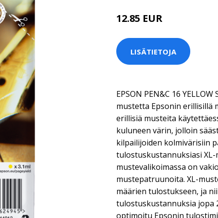
12.85 EUR
LISÄTIETOJA
EPSON PEN&C 16 YELLOW S
mustetta Epsonin erillisill
erillisiä musteita käytettäe
kuluneen värin, jolloin sää
kilpailijoiden kolmivärisii
tulostuskustannuksiasi XL
mustevalikoimassa on vakiok
mustepatruunoita. XL-muste
määrien tulostukseen, ja nii
tulostuskustannuksia jopa 
optimoitu Epsonin tulostim