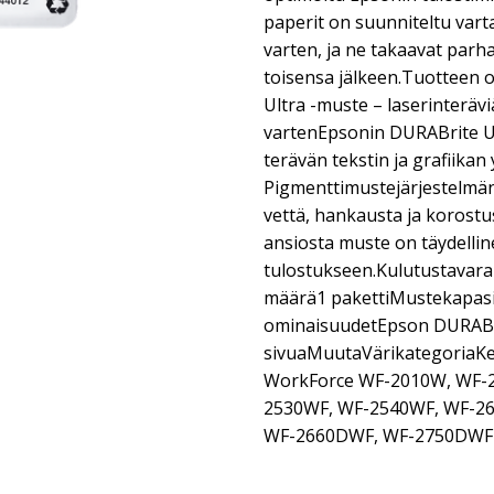
paperit on suunniteltu vart
varten, ja ne takaavat parh
toisensa jälkeen.Tuotteen
Ultra -muste – laserinteräviä
vartenEpsonin DURABrite Ul
terävän tekstin ja grafiikan 
Pigmenttimustejärjestelmän 
vettä, hankausta ja korost
ansiosta muste on täydellin
tulostukseen.Kulutustavar
määrä1 pakettiMustekapasi
ominaisuudetEpson DURABr
sivuaMuutaVärikategoriaKe
WorkForce WF-2010W, WF-
2530WF, WF-2540WF, WF-2
WF-2660DWF, WF-2750DWF