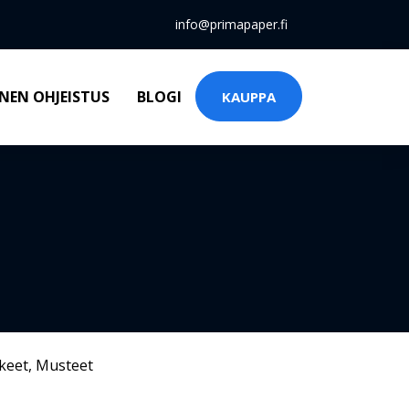
info@primapaper.fi
NEN OHJEISTUS
BLOGI
KAUPPA
keet
,
Musteet