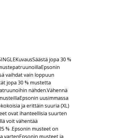
INGLEKuvausSäästä jopa 30 %
ä mustepatruunoillaEpsonin
ssä vaihdat vain loppuun
stät jopa 30 % mustetta
n patruunoihin nähden.Vähennä
-musteillaEpsonin uusimmassa
okoisia ja erittäin suuria (XL)
et ovat ihanteellisia suurten
llä voit vähentää
25 % .Epsonin musteet on
ia vartenEpsonin musteet ja