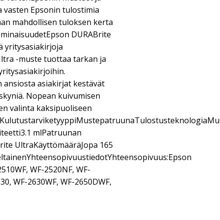
a vasten Epsonin tulostimia
aan mahdollisen tuloksen kerta
 ominaisuudetEpson DURABrite
 yritysasiakirjoja
tra -muste tuottaa tarkan ja
yritysasiakirjoihin.
ansiosta asiakirjat kestävät
uskyniä. Nopean kuivumisen
en valinta kaksipuoliseen
aKulutustarviketyyppiMustepatruunaTulostusteknologiaMus
teetti3.1 mlPatruunan
ite UltraKäyttömääräJopa 165
ltainenYhteensopivuustiedotYhteensopivuus:Epson
2510WF, WF-2520NF, WF-
630, WF-2630WF, WF-2650DWF,