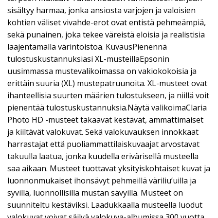
sisältyy harmaa, jonka ansiosta varjojen ja valoisien
kohtien väliset vivahde-erot ovat entistä pehmeämpiä,
sekä punainen, joka tekee väreistä eloisia ja realistisia
laajentamalla värintoistoa. KuvausPienennä
tulostuskustannuksiasi XL-musteillaEpsonin
uusimmassa mustevalikoimassa on vakiokokoisia ja
erittäin suuria (XL) mustepatruunoita. XL-musteet ovat
ihanteellisia suurten määrien tulostukseen, ja niillä voit
pienentää tulostuskustannuksia.Näytä valikoimaClaria
Photo HD -musteet takaavat kestävät, ammattimaiset
ja kiiltävät valokuvat. Sekä valokuvauksen innokkaat
harrastajat että puoliammattilaiskuvaajat arvostavat
takuulla laatua, jonka kuudella erivärisellä musteella
saa aikaan. Musteet tuottavat yksityiskohtaiset kuvat ja
luonnonmukaiset ihonsävyt pehmeillä väriliu’uilla ja
syvillä, luonnollisilla mustan sävyillä. Musteet on
suunniteltu kestäviksi. Laadukkaalla musteella luodut
valokuvat voivat säilyä valokuva-albumissa 300 vuotta