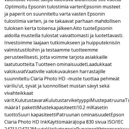
.Optimoitu Epsonin tulostimia vartenEpsonin musteet
ja paperit on suunniteltu varta vasten Epsonin
tulostimia varten, ja ne takaavat parhaan mahdollisen
tuloksen kerta toisensa jälkeen.Aito tuoteEpsonin
aidoilla musteilla tulostat vaivattomasti ja luotettavasti.
Investoimme laajaan tutkimukseen ja huipputeknisiin
valmistustiloihin ja testaamme tuotteemme
perusteellisesti, jotta voimme tarjota asiakkaille
laatutuotteita.Tuotteen ominaisuudetLaadukkaat
valokuvatVaativille valokuvauksen harrastajille
suunniteltu Claria Photo HD -muste tuottaa pehmeät
väriliu’ut, syvät ja luonnolliset mustan sävyt sekä
vivahteikkaat
värit.KulutustavaraKulutustarviketyyppiMustepatruunaT
määrä1 pakettiMustekapasiteetti10.2 mlKasetin
tuottoSuuri kapasiteettiPatruunan ominaisuudetEpson
Claria Photo HD InkKäyttömääräJopa 830 sivua ISO/IEC
24711/24712MuutaVärikategoriaPunainenYhteensopivuu