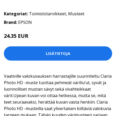
Kategoriat:
Toimistotarvikkeet
,
Musteet
Brand:
EPSON
24.35 EUR
LISÄTIETOJA
Vaativille valokuvauksen harrastajille suunniteltu Claria
Photo HD -muste tuottaa pehmeät väriliu’ut, syvät ja
luonnolliset mustan sävyt sekä vivahteikkaat
värit.Upean kuvan voi ottaa hetkessä, mutta se, mitä
teet seuraavaksi, herättää kuvan vasta henkiin. Claria
Photo HD -musteilla saat ylivertaisen kiiltäviä valokuvia
tarpeen mukaan. Tähän kuuden värimusteen sarjaan