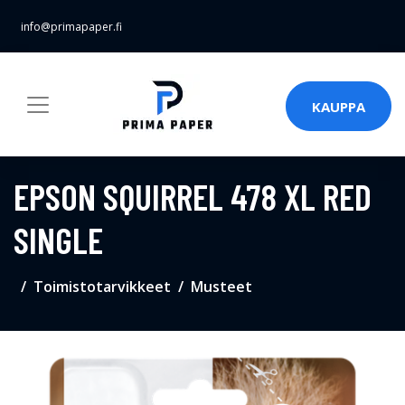
info@primapaper.fi
KAUPPA
EPSON SQUIRREL 478 XL RED
SINGLE
Toimistotarvikkeet
Musteet